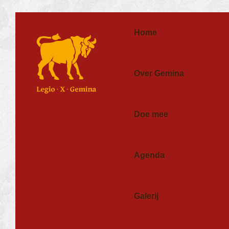
Home
Over Gemina
Doe mee
Agenda
Galerij